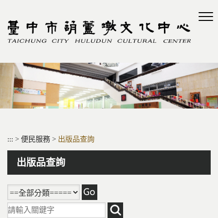
跳
到
主
要
內
容
區
塊
:::
>
便民服務
>
出版品查詢
出版品查詢