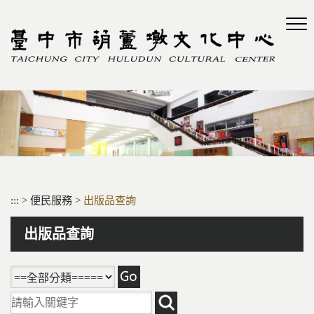
跳
到
主
要
內
容
區
塊
:::
>
便民服務
>
出版品查詢
出版品查詢