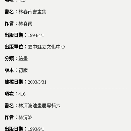
415
林春南書畫集
林春南
1994/4/1
臺中縣立文化中心
繪畫
初版
2003/3/31
416
林清波油畫展專輯六
林清波
1993/9/1