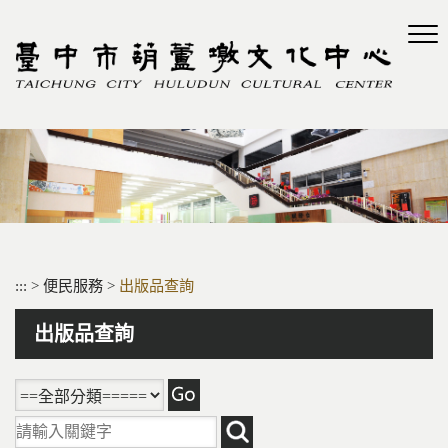
跳
到
主
要
內
容
區
塊
:::
>
便民服務
>
出版品查詢
出版品查詢