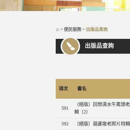
:::
>
便民服務
>
出版品查詢
出版品查詢
項次
書名
（絕版）回想清水牛罵頭老
591
輯（2）
592
（絕版）葫蘆墩老照片特輯