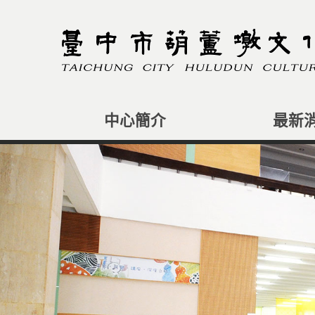
跳
到
主
要
內
容
區
塊
中心簡介
最新