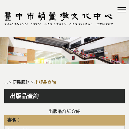
跳
到
主
要
內
容
區
塊
:::
>
便民服務
>
出版品查詢
出版品查詢
出版品詳細介紹
書名：