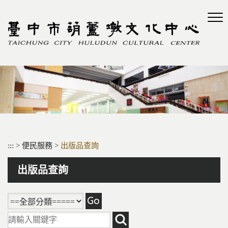
跳
到
主
要
內
容
區
塊
:::
>
便民服務
>
出版品查詢
出版品查詢