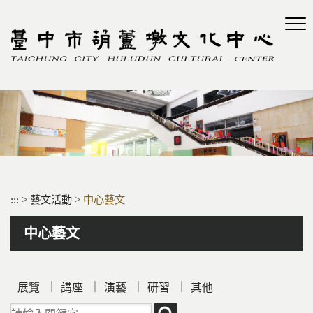
跳
到
主
要
內
容
區
塊
:::
>
藝文活動
>
中心藝文
中心藝文
｜
｜
｜
｜
展覽
講座
演藝
研習
其他
請輸入關鍵字