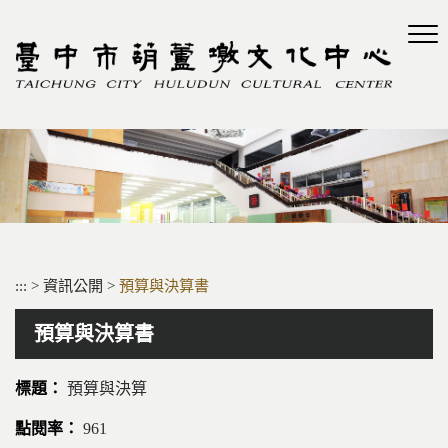
跳
到
主
要
內
容
區
塊
:::
>
資訊公開
>
預算與決算書
預算與決算書
預算與決算
961