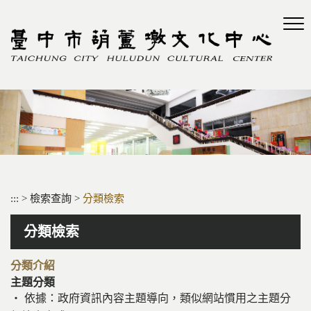
跳
到
主
要
內
容
區
塊
:::
>
檢索查詢
>
分類檢索
分類檢索
分類介紹
主題分類
‧ 依據：政府資訊內容主題導向，類似網站慣用之主題分