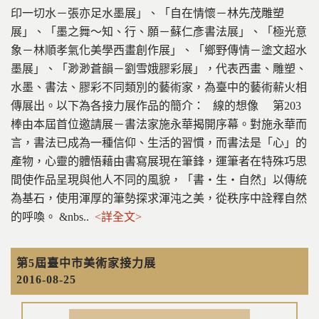
印一切水－張亦足水墨展」、「自在情懷－林先茂雕塑
展」、「墨之舞～知、行、願－蘇仁彥書法展」、「極光意
象－林順孝氣化美學西畫創作展」、「鄉野傳情－塗文超水
墨展」、「渺渺蒼韻－劉雪娥膠彩展」，代表西畫、雕塑、
水墨、書法、膠彩不同類別的藝術家，為臺中的藝術薪火相
傳展出。以下為各接力展作品的簡介： 線的想像 第203
棒由本屆首位邀請展－書法家施永華揭開序幕。對施永華而
言，書法已成為一種信仰、生活的習慣，而書法是「心」的
產物，心靈的體悟藉由書寫展現在筆鋒，運筆者在特殊巧思
間使作品呈現與他人不同的風貌，「書‧生‧自然」以傳統
為基石，使用渾厚的筆勢探求渾沌之美，從秩序中詮釋自然
的呼喚。 &nbs..
<詳全文>
第5屆臺中市美術家接力展
2016-08-25