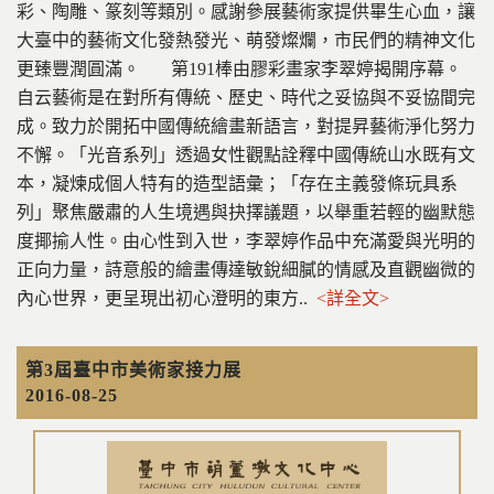
彩、陶雕、篆刻等類別。感謝參展藝術家提供畢生心血，讓
大臺中的藝術文化發熱發光、萌發燦爛，市民們的精神文化
更臻豐潤圓滿。 第191棒由膠彩畫家李翠婷揭開序幕。
自云藝術是在對所有傳統、歷史、時代之妥協與不妥協間完
成。致力於開拓中國傳統繪畫新語言，對提昇藝術淨化努力
不懈。「光音系列」透過女性觀點詮釋中國傳統山水既有文
本，凝煉成個人特有的造型語彙；「存在主義發條玩具系
列」聚焦嚴肅的人生境遇與抉擇議題，以舉重若輕的幽默態
度揶揄人性。由心性到入世，李翠婷作品中充滿愛與光明的
正向力量，詩意般的繪畫傳達敏銳細膩的情感及直觀幽微的
內心世界，更呈現出初心澄明的東方..
<詳全文>
第3屆臺中市美術家接力展
2016-08-25