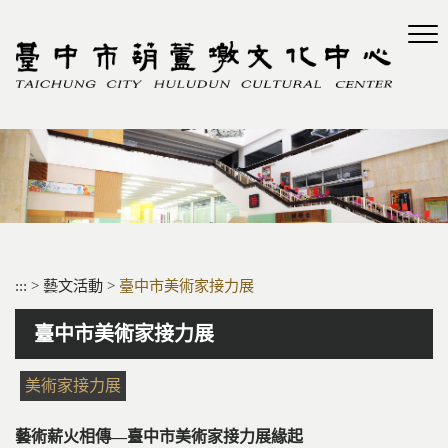
跳
到
主
要
內
容
區
塊
:::
>
藝文活動
>
臺中市美術家接力展
臺中市美術家接力展
美術家接力展
藝術薪火相傳—臺中市美術家接力展緣起