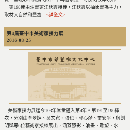
第198棒由油畫家江秋霞接棒，江秋霞以抽象畫為主力，
取材大自然和豐富..
<詳全文>
第4屆臺中市美術家接力展
2016-08-25
美術家接力展迄今103年堂堂邁入第4年。第191至196棒
次，分別由李翠婷、吳文寬、張也、郭心漪、雷安平，與劉
明凱等6位藝術家接棒展出，涵蓋膠彩、油畫、雕塑、水