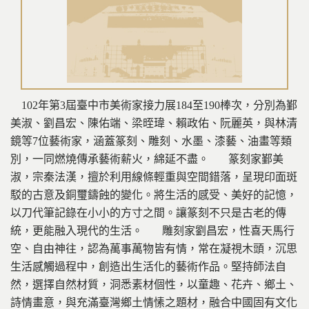
102年第3屆臺中市美術家接力展184至190棒次，分別為鄞
美淑、劉昌宏、陳佑端、梁晊瑋、賴政佑、阮麗英，與林清
鏡等7位藝術家，涵蓋篆刻、雕刻、水墨、漆藝、油畫等類
別，一同燃燒傳承藝術薪火，綿延不盡。 篆刻家鄞美
淑，宗秦法漢，擅於利用線條輕重與空間錯落，呈現印面斑
駁的古意及銅璽鑄蝕的變化。將生活的感受、美好的記憶，
以刀代筆記錄在小小的方寸之間。讓篆刻不只是古老的傳
統，更能融入現代的生活。 雕刻家劉昌宏，性喜天馬行
空、自由神往，認為萬事萬物皆有情，常在凝視木頭，沉思
生活感觸過程中，創造出生活化的藝術作品。堅持師法自
然，選擇自然材質，洞悉素材個性，以童趣、花卉、鄉土、
詩情畫意，與充滿臺灣鄉土情愫之題材，融合中國固有文化