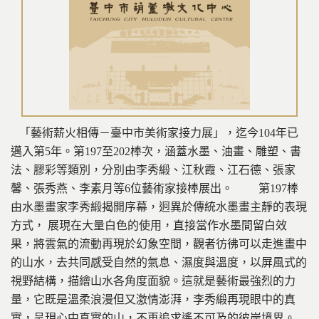
「藝術薪火相傳－臺中市美術家接力展」，迄今104年已
邁入第5年。第197至202棒次，涵蓋水墨、油畫、雕塑、書
法、膠彩等類別，分別由李秀緞、江秋霞、江石德、張家
馨、張秀燕、李素月等6位藝術家接棒展出。 第197棒
由水墨畫家李秀緞揭開序幕，迥異於傳統水墨畫主靜的表現
方式， 展現在大量白色的使用，直接當作水墨間留白效
果，將雲氣的流動再現於幻象空間，觀者彷彿可以走進畫中
的山水，去共同感受自然的氣息、濕度與溫度，以屏風式的
視野結構，描繪山水各角度面貌。這就是藝術最強烈的力
量，它既是溫柔浪漫但又激情澎湃，李秀緞再現眼中的真
實，呈現心中真實的山，不再追求遙不可及的彼岸境界。