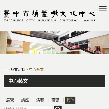
跳
到
主
要
內
容
區
塊
:::
>
藝文活動
>
中心藝文
中心藝文
｜
｜
｜
｜
展覽
講座
演藝
研習
其他
請輸入關鍵字