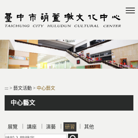
跳
到
主
要
內
容
區
塊
:::
>
藝文活動
>
中心藝文
中心藝文
｜
｜
｜
｜
展覽
講座
演藝
研習
其他
請輸入關鍵字