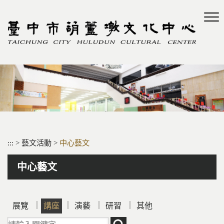
跳
到
主
要
內
容
區
塊
:::
>
藝文活動
>
中心藝文
中心藝文
｜
｜
｜
｜
展覽
講座
演藝
研習
其他
請輸入關鍵字