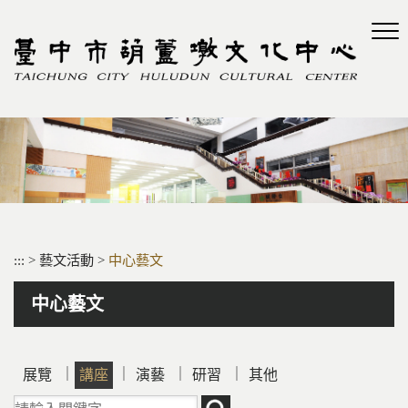
跳
到
主
要
內
容
區
塊
:::
>
藝文活動
>
中心藝文
中心藝文
｜
｜
｜
｜
展覽
講座
演藝
研習
其他
請輸入關鍵字