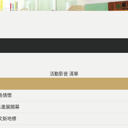
facebook
X
line
列印
活動影音 清單
島情懷
水墨展開幕
文新地標