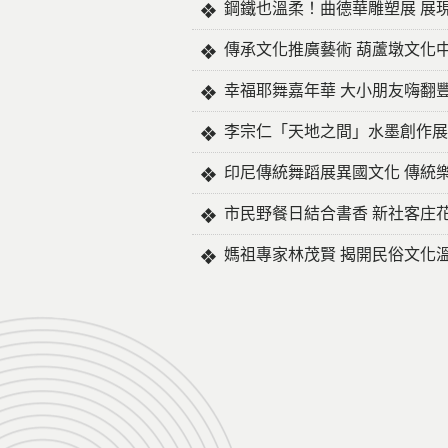
鋼鐵也溫柔！曲德華雕塑展 展
傳承文化推廣藝術 葫蘆墩文化
幸福耶舞嘉年華 大小朋友嗨翻
李宗仁「天地之間」水墨創作展
印尼傳統舞蹈展異國文化 傳統
市民野餐日結合書香 新社客庄
媽祖專家林茂賢 揭開民俗文化