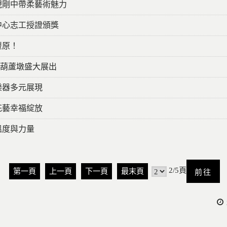
現剛中帶柔藝術魅力
中心志工授證頒獎
豐原！
葫蘆墩盛大展出
樂器多元展現
花藝幸福綻放
溫度與力量
前
2/5頁
第一頁
上一頁
下一頁
最末頁
往