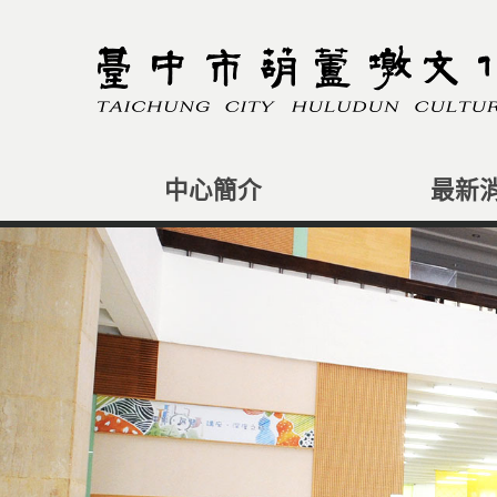
跳
到
主
要
內
容
區
塊
中心簡介
最新