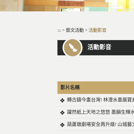
:::
>
藝文活動
>
活動影音
活動影音
影片名稱
轉古鑄今畫台灣! 林澄水墨展寶
躍然紙上天地之悠悠 墨韻生輝
葫蘆墩劇場安全再升級! 山城藝