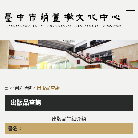
跳
到
主
要
內
容
區
塊
:::
>
便民服務
>
出版品查詢
出版品查詢
出版品詳細介紹
書名：