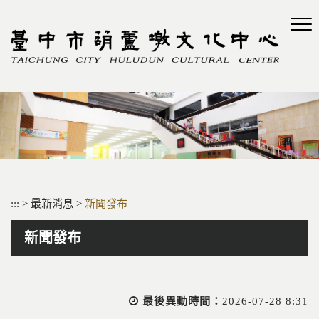
跳
到
主
要
內
容
區
塊
:::
>
最新消息
>
新聞發布
新聞發布
最後異動時間：
2026-07-28 8:31