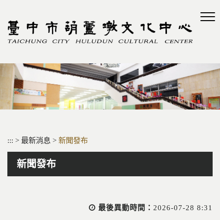
跳
到
主
要
內
容
區
塊
:::
>
最新消息
>
新聞發布
新聞發布
最後異動時間：
2026-07-28 8:31