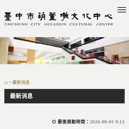
跳
到
主
要
內
容
區
塊
:::
>
最新消息
最新消息
最後異動時間：
2026-08-05 9:12