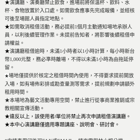
★
演講廳、演奏廳禁止飲食，進場前將保溫杯、飲料、水
杯、食物放置於入口處。如需飲食應事先完成報備，並經核
可後至場館人員指定地點。
★
如需取消租借活動，務必提前1個月主動通知場地承辦人
員，以利後續管理作業。未提前告知者，將影響後續租借申
請權益。
★
演講廳租借逾時，未滿1小時者以1小時計算，每小時新台
幣1,000元整
，務必準時離場，不得以未滿1小時為由拖延停
留。
場地僅提供於核定之租借時間內使用，不得要求提前開放
★
入場，如有場佈彩排或勘查量測等需求，提前規劃申請額外
租用時間。
★本場地為藝文活動專用空間，禁止進行從事商業推銷或宗
教相關宣傳活動
。
★
違反
以上，該使用者
/
單位
將
禁止再次
申請
租借演講廳。
★本中心演講廳僅適用專題講座、說明會、研討會。