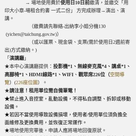
→ 場地使用費於
使用日10日前
繳清，並繳交「用
印大小章-場租合約書 一式二份」 方完成辦理→演出、演
講。
（繳費請先聯絡-出納李小姐分機130
(yichen@taichung.gov.tw)）
（或以匯票、現金袋、支票(需於使用日2週前寄
出)方式繳納。)
「
演講廳
」
★本中心演講廳提供：
投影機*1、無線麥克風*4、講桌*1、
高腳椅*1、HDMI線路*1、WIFI
、
觀眾席226位（
空間導
覽
）(
226座位圖
）。
★
請注意！租用單位需自備筆電！
★
禁止進入音控室，亂動設備，不得私自調整、拆卸或移動
設備。
★若因不當使用導致設備損壞，使用者/使用單位須負擔全
面維修及更換費用，並恢復正常運作。
★
場地使用完畢後，申請人應將場地回復原狀。