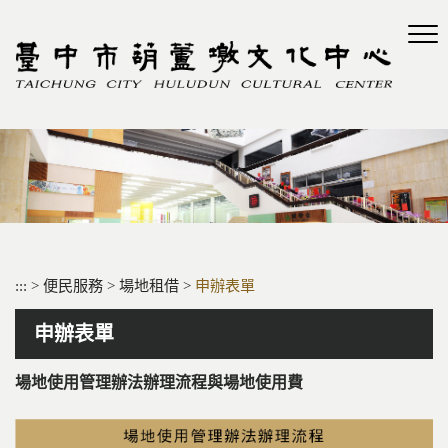
跳
到
主
要
內
容
區
塊
:::
>
便民服務
>
場地租借
>
申辦表單
申辦表單
場地使用管理辦法辦理流程與場地使用費