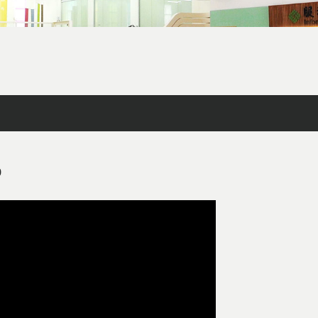
facebook
X
line
列印
0