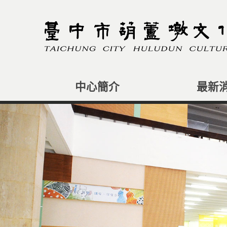
跳
到
主
要
內
容
區
塊
中心簡介
最新