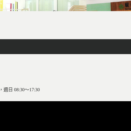
facebook
X
line
列印
日 08:30～17:30