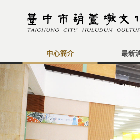
跳
到
主
要
內
容
區
塊
中心簡介
最新