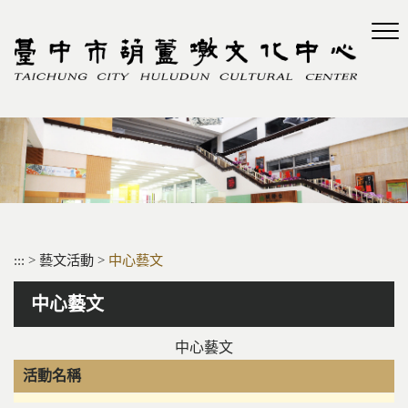
跳
到
主
要
內
容
區
塊
:::
>
藝文活動
>
中心藝文
中心藝文
中心藝文
活動名稱