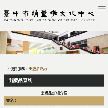
跳
到
主
要
內
容
區
塊
:::
>
便民服務
>
出版品查詢
出版品查詢
出版品詳細介紹
書名：