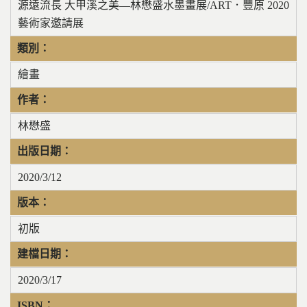
源遠流長 大甲溪之美—林懋盛水墨畫展/ART．豐原 2020
藝術家邀請展
類別：
繪畫
作者：
林懋盛
出版日期：
2020/3/12
版本：
初版
建檔日期：
2020/3/17
ISBN：