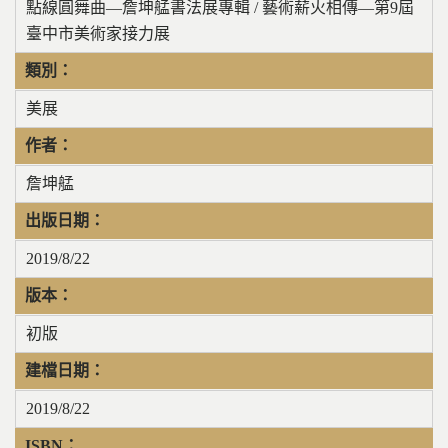
點線圓舞曲—詹坤艋書法展專輯 / 藝術薪火相傳—第9屆
臺中市美術家接力展
類別：
美展
作者：
詹坤艋
出版日期：
2019/8/22
版本：
初版
建檔日期：
2019/8/22
ISBN：