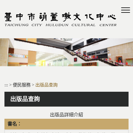
跳
到
主
要
內
容
區
塊
:::
>
便民服務
>
出版品查詢
出版品查詢
出版品詳細介紹
書名：