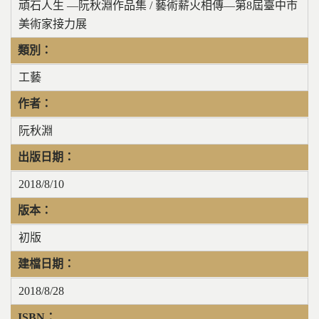
頑石人生 —阮秋淵作品集 / 藝術薪火相傳—第8屆臺中市
美術家接力展
類別：
工藝
作者：
阮秋淵
出版日期：
2018/8/10
版本：
初版
建檔日期：
2018/8/28
ISBN：