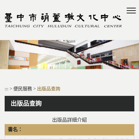
跳
到
主
要
內
容
區
塊
:::
>
便民服務
>
出版品查詢
出版品查詢
出版品詳細介紹
書名：