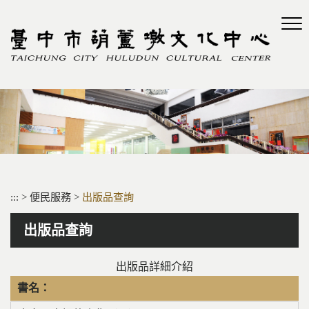
跳
到
主
要
內
容
區
塊
:::
>
便民服務
>
出版品查詢
出版品查詢
出版品詳細介紹
書名：