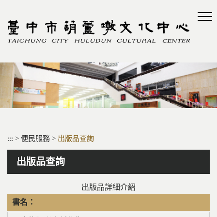
跳
到
主
要
內
容
區
塊
:::
>
便民服務
>
出版品查詢
出版品查詢
出版品詳細介紹
書名：