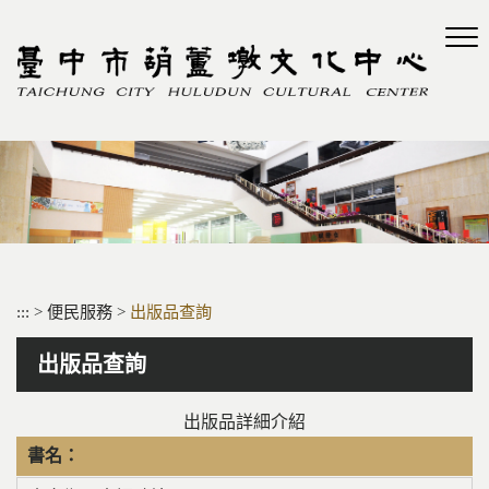
跳
到
主
要
內
容
區
塊
:::
>
便民服務
>
出版品查詢
出版品查詢
出版品詳細介紹
書名：