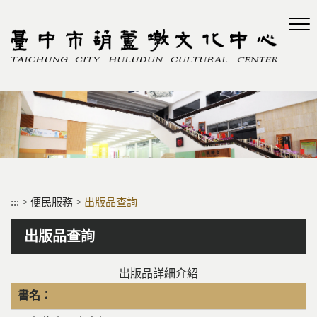
跳
到
主
要
內
容
區
塊
:::
>
便民服務
>
出版品查詢
出版品查詢
出版品詳細介紹
書名：