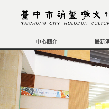
跳
到
主
要
內
容
區
塊
中心簡介
最新