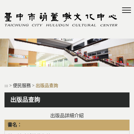
跳
到
主
要
內
容
區
塊
:::
>
便民服務
>
出版品查詢
出版品查詢
出版品詳細介紹
書名：