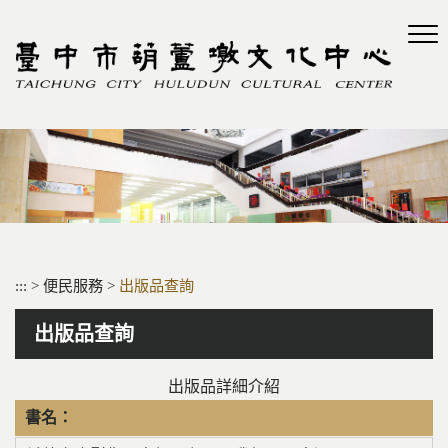
跳
到
主
要
內
容
區
塊
:::
>
便民服務
>
出版品查詢
出版品查詢
出版品詳細介紹
書名：