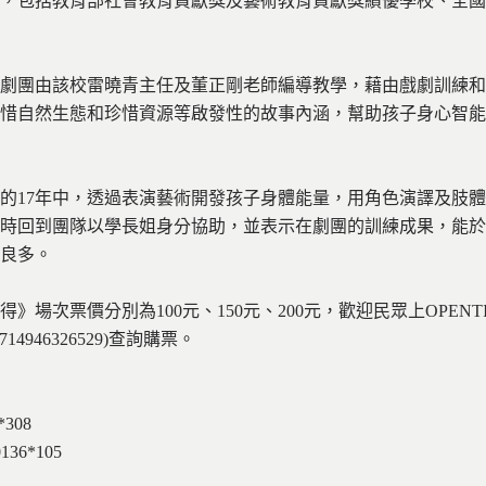
，包括教育部社會教育貢獻獎及藝術教育貢獻獎績優學校、全國
劇團由該校雷曉青主任及董正剛老師編導教學，藉由戲劇訓練和
惜自然生態和珍惜資源等啟發性的故事內涵，幫助孩子身心智能
的17年中，透過表演藝術開發孩子身體能量，用角色演譯及肢
時回到團隊以學長姐身分協助，並表示在劇團的訓練成果，能於
良多。
場次票價分別為100元、150元、200元，歡迎民眾上OPENT
745645714946326529)查詢購票。
308
36*105