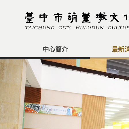
跳
到
主
要
內
容
區
塊
中心簡介
最新