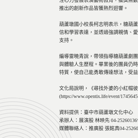
注心力發展表演藝術教育，獲獎無數
推出的創新作品皆獲熱烈迴響。
葫蘆墩國小校長柯志明表示，糖葫蘆
信和學習表達，並透過強調親情、愛
支持。
編導雷曉青說，帶領指導糖葫蘆劇團
與體驗人生歷程。畢業後的團員仍時
特質，使自己能勇敢傳達想法，受益
文化局說明，《尋找外婆的小紅帽彼得》
(https://www.opentix.life/event/1
資料提供：臺中市葫蘆墩文化中心
承辦人：展演股 林映先 04-25260136*
媒體聯絡人：推廣股 張銘真04-252601