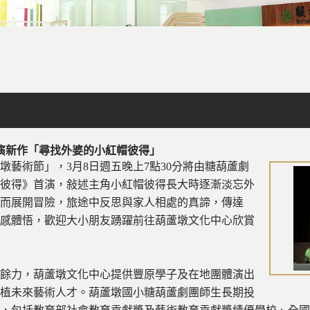
facebook
X
line
列印
首演新作「尋找外婆的小紅帽彼得」
蘆墩藝術節」，3月8日週五晚上7點30分將由糖葫蘆劇
彼得》首演，敍述主角小紅帽彼得長大時逐漸淡忘外
而展開冒險，旅途中反思與家人相處的真諦，傳達
感體悟，歡迎大小朋友踴躍前往葫蘆墩文化中心欣賞
餘力，葫蘆墩文化中心提供豐原學子及在地團體演出
植未來藝術人才。葫蘆墩國小糖葫蘆劇團師生長期投