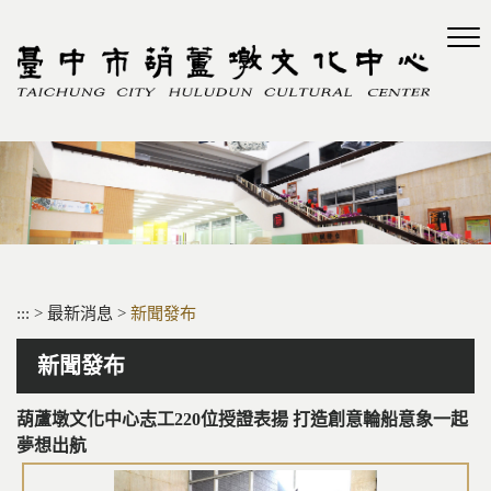
跳
到
主
要
內
容
區
塊
:::
>
最新消息
>
新聞發布
新聞發布
葫蘆墩文化中心志工220位授證表揚 打造創意輪船意象一起
夢想出航