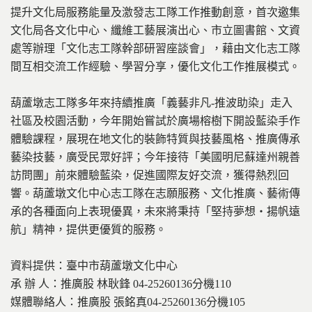
提升文化局服務能量及激發志工隊工作推動創意，首次邀集
文化局各文化中心、纖維工藝展演出心、市立圖書館、文資
處等辦理「文化志工隊幹部研習座談會」，藉由文化志工隊
間互相交流工作經驗、學習分享，優化文化工作推展模式。
葫蘆墩志工隊多年來持續推廣「義藝非凡-推波助染」走入
社區及校園活動，今年開始嘗試於廣場榕樹下開設藍染手作
體驗課程，展現在地文化的裝飾特質與技藝風格、推廣傳承
藝染技藝，廣受民眾好評；今年接待「美國明尼蘇達州親善
訪問團」前來體驗藍染，促進國際友好交流，獲得熱烈回
響。葫蘆墩文化中心志工隊在志願服務、文化推廣、藝術傳
承的各種面向上表現優異，未來將秉持「堅持夢想‧揚帆遠
航」精神，提供更優質的服務。
資料提供：臺中市葫蘆墩文化中心
承 辦 人：推廣股 林耿鋒 04-25260136分機110
媒體聯絡人：推廣股 張銘真04-25260136分機105