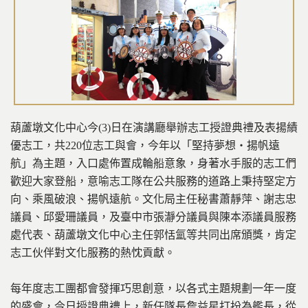
葫蘆墩文化中心今(3)日在演講廳舉辦志工授證典禮及表揚績
優志工，共220位志工與會，今年以「堅持夢想‧揚帆遠
航」為主題，入口處佈置成輪船意象，身著水手服的志工們
歡迎大家登船，意喻志工隊在公共服務的道路上秉持堅定方
向、乘風破浪、揚帆遠航。文化局主任秘書蕭靜萍、謝志忠
議員、邱愛珊議員，及臺中市張瀞分議員與陳本添議員服務
處代表、葫蘆墩文化中心主任郭恬氳等共同出席頒獎，肯定
志工伙伴對文化服務的熱忱貢獻。
每年度志工團都會發揮巧思創意，以各式主題規劃一年一度
的盛會，今日授證典禮上，新任隊長詹益星打扮為艦長，從