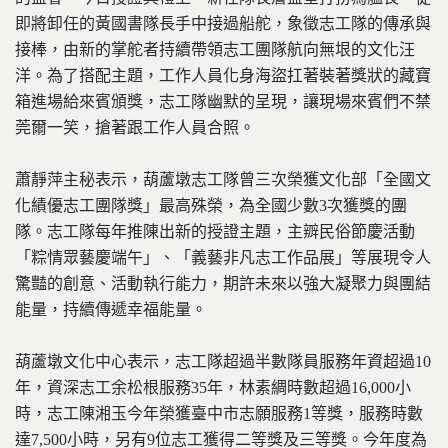
即將卸任的黃國書隊長手中接過船舵，象徵志工隊的傳承與
接棒，由新的掌舵者持續帶領志工團隊航向無垠的文化汪
洋。為了搭配主題，工作人員化身海盜扛著裝著獎狀的藏寶
箱進場給來賓頒獎，志工隊幽默的呈現，讓現場來賓們不禁
莞爾一笑，搶著跟工作人員合照。
蕭靜萍主秘表示，葫蘆墩志工隊曾三次榮獲文化部「全國文
化績優志工團隊獎」最高殊榮，為全國少數3次獲獎的團
隊。志工隊每年推陳出新的授證主題，主辧民俗節慶活動
「粽情眾藝慶端午」、「義藝非凡志工作品展」等展現令人
驚豔的創意、活動執行能力，期許未來以強大凝聚力與團結
能量，持續傳遞幸福能量。
葫蘆墩文化中心表示，志工隊超過半數隊員服務年資超過10
年，資深志工余松根服務35年，林素綢時數超過16,000小
時，志工陳湘玉今年榮獲臺中市志願服務1等獎，服務時數
達7,500小時，另有9位志工獲得二等獎及三等獎。今年度為