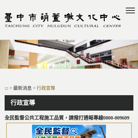
跳
到
主
要
內
容
區
塊
:::
>
最新消息
>
行政宣導
行政宣導
全民監督公共工程施工品質，請撥打通報專線0800-009609