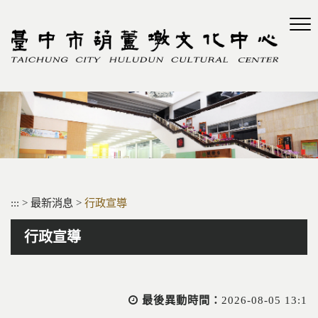
跳
到
主
要
內
容
區
塊
:::
>
最新消息
>
行政宣導
行政宣導
最後異動時間：
2026-08-05 13:1