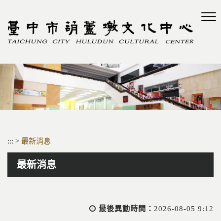
跳
到
主
要
內
容
區
塊
:::
>
最新消息
最新消息
最後異動時間：
2026-08-05 9:12