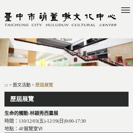
跳
到
主
要
內
容
區
塊
:::
>
藝文活動
>
歷屆展覽
歷屆展覽
生命的觸動-林穎秀西畫展
時間：110/12/03(五)-12/19(日)9:00-17:30
地點：4F展覽室Ⅵ