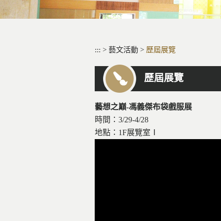
:::
>
藝文活動
>
歷屆展覽
歷屆展覽
藝想之巔-馮義傑布袋戲服展
時間：3/29-4/28
地點：1F展覽室Ⅰ