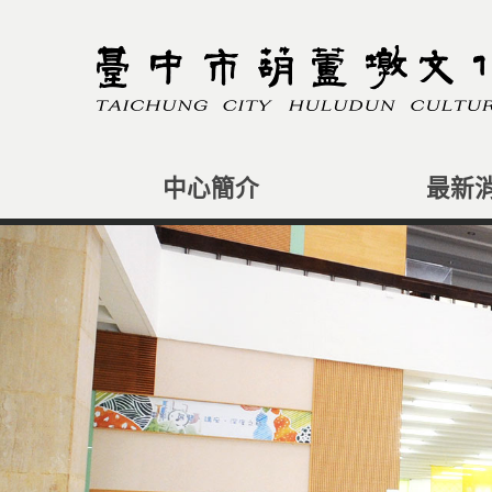
跳
到
主
要
內
容
區
塊
中心簡介
最新