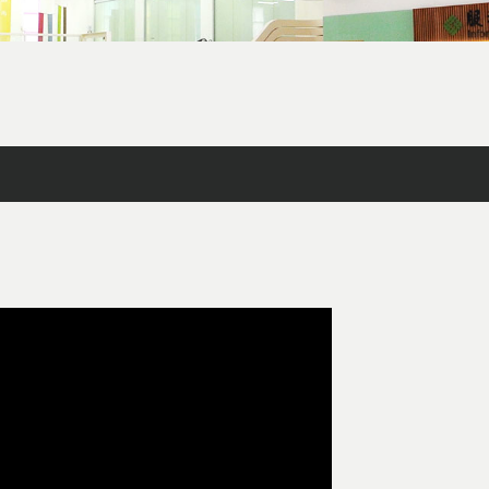
facebook
X
line
列印