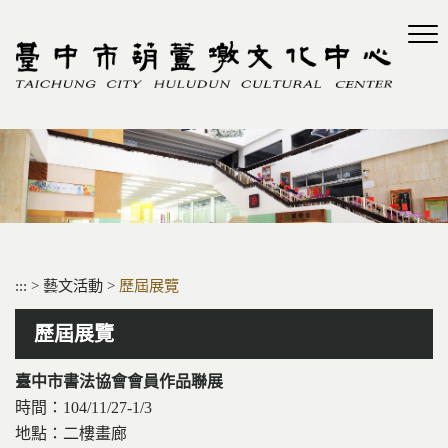
跳
到
主
要
內
容
區
塊
:::
>
藝文活動
>
歷屆展覽
歷屆展覽
臺中市書法協會會員作品聯展
時間：104/11/27-1/3
地點：二樓畫廊