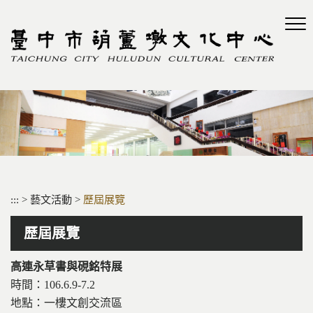
跳
到
主
要
內
容
區
塊
:::
>
藝文活動
>
歷屆展覽
歷屆展覽
高連永草書與硯銘特展
時間：106.6.9-7.2
地點：一樓文創交流區