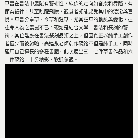
草書在書法中最賦有藝術性，線條的走向如音樂和舞蹈，有
節奏韻律，甚至跳躍飛騰，觀賞者頗能感受其中的活潑與喜
悅。草書分章草、今草和狂草，尤其狂草的動態與變化，往
往令人為之震撼不已。硯銘是結合文學、書法和篆刻的藝
術，其位階應在書法篆刻品類之上，但因真正以純手工創作
者極少而被忽略。高連永老師創作硯銘不但是純手工，同時
運用自己擅長的多種書體。此次展出三十七件草書作品和六
十件硯銘，十分精彩，歡迎參觀。