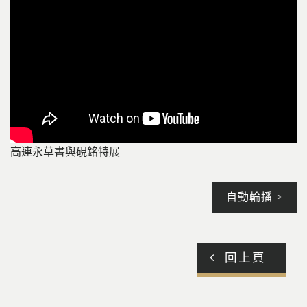
高連永草書與硯銘特展
自動輪播 >
回上頁