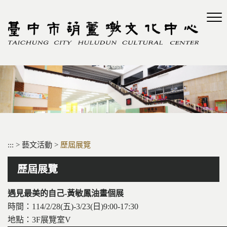
跳
到
主
要
內
容
區
塊
:::
>
藝文活動
>
歷屆展覽
歷屆展覽
遇見最美的自己-黃敏鳳油畫個展
時間：114/2/28(五)-3/23(日)9:00-17:30
地點：3F展覽室V