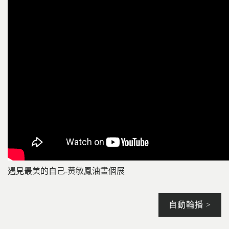
遇見最美的自己-黃敏鳳油畫個展
自動輪播 >