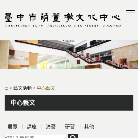
跳
到
主
要
內
容
區
塊
:::
>
藝文活動
>
中心藝文
中心藝文
｜
｜
｜
｜
展覽
講座
演藝
研習
其他
請輸入關鍵字