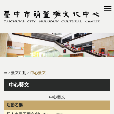
跳
到
主
要
內
容
區
塊
:::
>
藝文活動
>
中心藝文
中心藝文
中心藝文
活動名稱