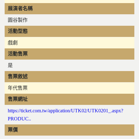
展演者名稱
圓谷製作
活動型態
戲劇
活動售票
是
售票敘述
年代售票
售票網址
https://ticket.com.tw/application/UTK02/UTK0201_.aspx?
PRODUC..
票價