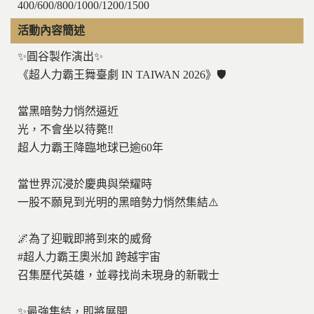
400/600/800/1000/1200/1500
活動內容簡述
✨圓谷製作演出✨
《超人力霸王舞臺劇 IN TAIWAN 2026》🛡️
當黑暗勢力悄然逼近
光，不會坐以待斃‼️
超人力霸王降臨地球已逾60年
當世界沉浸於慶典與榮耀時
一股不願見到光明的黑暗勢力悄然集結⚠️
🌌為了迎戰即將到來的威脅
#超人力霸王奧米加 跨越宇宙
召集歷代英雄，並尋找尚未現身的新戰士
✨最強集結，即將展開