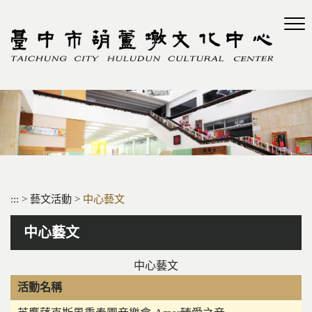
跳
到
主
要
內
容
區
塊
:::
>
藝文活動
>
中心藝文
中心藝文
中心藝文
活動名稱