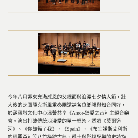
今年八月迎來充滿感恩的父親節與浪漫七夕情人節，壯
大後的芝鷹薩克斯風重奏團邀請各位鄉親與知音同好，
於葫蘆墩文化中心溫馨共享《Amor-臻愛之音》主題音樂
會。演出打破傳統浪漫愛的單一框架，透過《莫爾道
河》、《你鼓舞了我》、《Spain》、《布宜諾斯艾利斯
的瑪麗亞》等八首橫跨古典、爵士與影視配樂的史詩旋