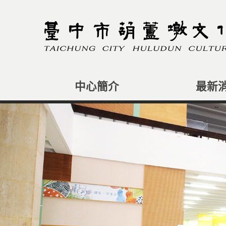
跳
到
主
要
內
容
區
塊
中心簡介
最新