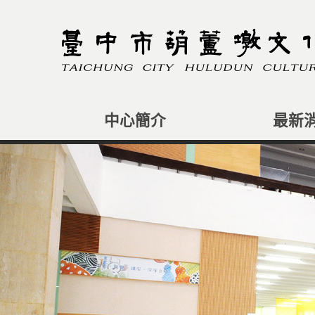
跳
到
主
要
內
容
區
塊
中心簡介
最新