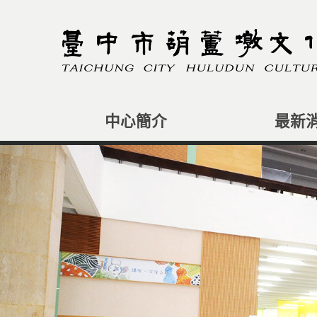
跳
到
主
要
內
容
區
塊
中心簡介
最新