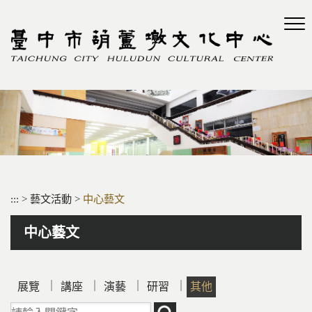
跳
到
主
要
內
容
區
塊
:::
>
藝文活動
>
中心藝文
中心藝文
｜
｜
｜
｜
展覽
講座
演藝
研習
其他
請輸入關鍵字